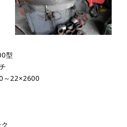
00型
チ
22×2600
ーク